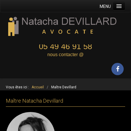
MENU
Accueil
Maître Devillard
Domaine d'intervention
05 49 46 91 58
Principes généraux
nous contacter @
Honoraires
Contacts
Formulaire de contact
Vous êtes ici :
Accueil
/
Maître Devillard
Plan
Mentions légales
Maître Natacha Devillard
Plan du site