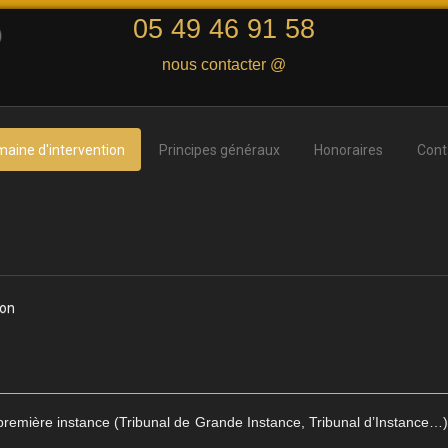
05 49 46 91 58
nous contacter @
aine d'intervention
Principes généraux
Honoraires
Cont
ion
n première instance (Tribunal de Grande Instance, Tribunal d’Instance